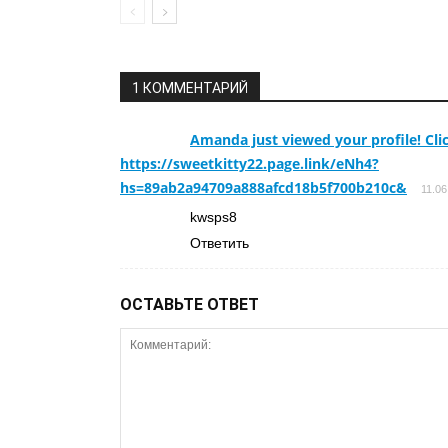
1 КОММЕНТАРИЙ
Amanda just viewed your profile! Cli
https://sweetkitty22.page.link/eNh4?
hs=89ab2a94709a888afcd18b5f700b210c&
11.06
kwsps8
Ответить
ОСТАВЬТЕ ОТВЕТ