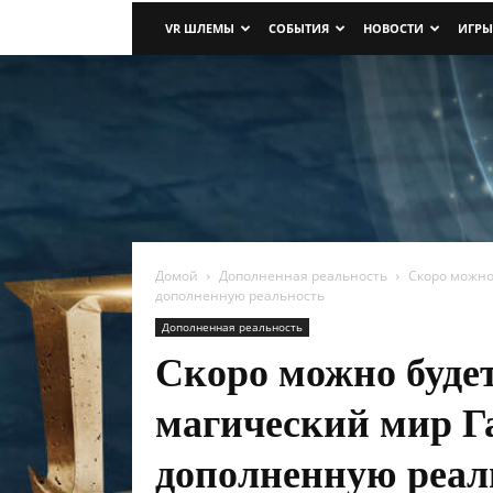
VR ШЛЕМЫ
СОБЫТИЯ
НОВОСТИ
ИГРЫ
Домой
Дополненная реальность
Скоро можно
дополненную реальность
Дополненная реальность
Скоро можно будет
магический мир Г
дополненную реал