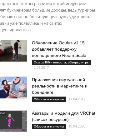
оростные темпы развития в этой индустрии
улят букмекерам большие доходы, ведь турниры
абирают очень большую целевую аудиторию.
авки уже появились и на сайтах
цензированных...
Обновление Oculus v1.15
добавляет поддержку
полноценного Room Scale
Oculus Rift - новости, обзоры, игры
12.05.2017
Приложения виртуальной
реальности в маркетинге и
брендинге
17.04.2017
Обзоры и мануалы
Аватары и модели для VRChat
(список ресурсов)
18.04.2020
Обзоры и мануалы