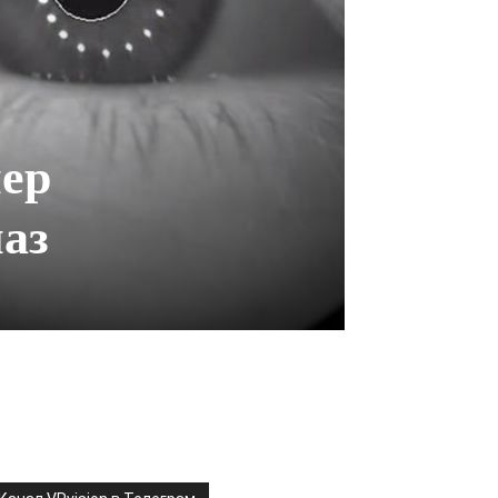
мер
лаз