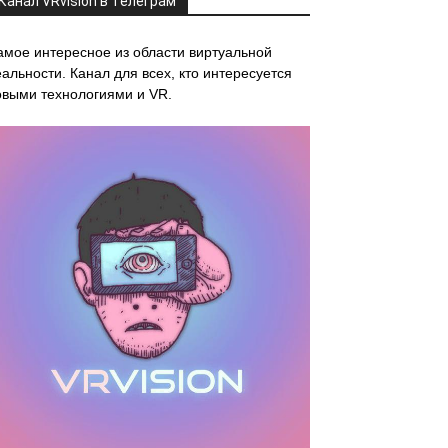
Канал VRvision в Телеграм
амое интересное из области виртуальной
альности. Канал для всех, кто интересуется
овыми технологиями и VR.