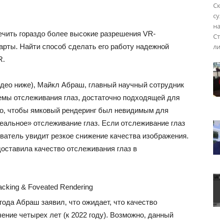
Ск
с
н
чить гораздо более высокие разрешения VR-
Ст
ли
арты. Найти способ сделать его работу надежной
R.
видео ниже), Майкл Абраш, главный научный сотрудник
емы отслеживания глаз, достаточно подходящей для
ого, чтобы ямковый рендеринг был невидимым для
еальное» отслеживание глаз. Если отслеживание глаз
ватель увидит резкое снижение качества изображения.
доставила качество отслеживания глаз в
racking & Foveated Rendering
 года Абраш заявил, что ожидает, что качество
ение четырех лет (к 2022 году). Возможно, данный