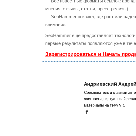
— Все известные форматы ссылок: арендн
мнения, отзывы, статьи, пресс-релизы).
— SeoHammer покажет, где рост или падени
внимание.
SeoHammer еще предоставляет технолог
первые результаты появляются уже в тече
Зарегистрироваться и Начать прод
Андриевский Андре
Сооснователь и главный авто
частности, виртуальной реал
материалы на тему VR.