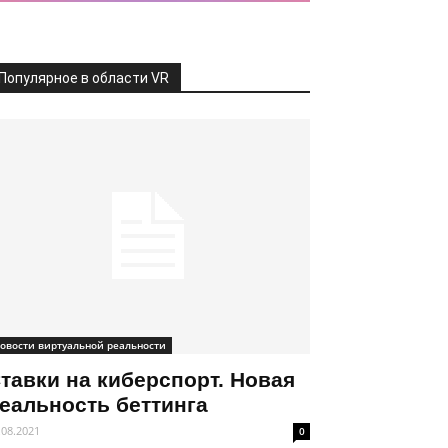
Популярное в области VR
овости виртуальной реальности
тавки на киберспорт. Новая
еальность беттинга
.08.2021
0