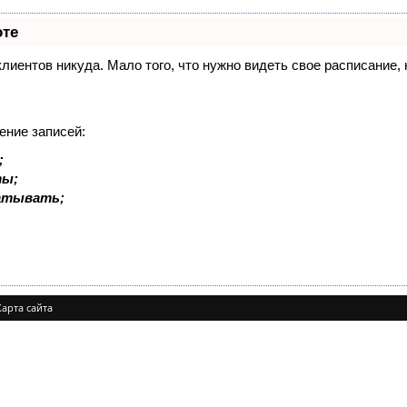
оте
 клиентов никуда. Мало того, что нужно видеть свое расписание
ение записей:
;
ты;
батывать;
Карта сайта