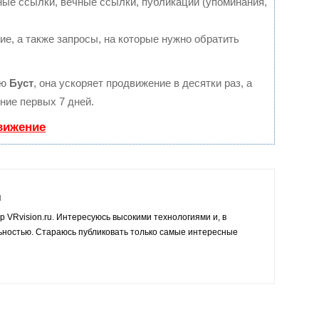
ые ссылки, вечные ссылки, публикации (упоминания,
е, а также запросы, на которые нужно обратить
ию
Буст
, она ускоряет продвижение в десятки раз, а
ние первых 7 дней.
вижение
й
р VRvision.ru. Интересуюсь высокими технологиями и, в
ьностью. Стараюсь публиковать только самые интересные