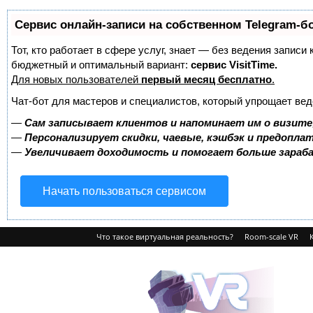
Сервис онлайн-записи на собственном Telegram-б
Тот, кто работает в сфере услуг, знает — без ведения записи
бюджетный и оптимальный вариант:
сервис VisitTime.
Для новых пользователей
первый месяц бесплатно
.
Чат-бот для мастеров и специалистов, который упрощает вед
—
Сам записывает клиентов и напоминает им о визите
—
Персонализирует скидки, чаевые, кэшбэк и предопла
—
Увеличивает доходимость и помогает больше зара
Начать пользоваться сервисом
Что такое виртуальная реальность?
Room-scale VR
VRvision.ru