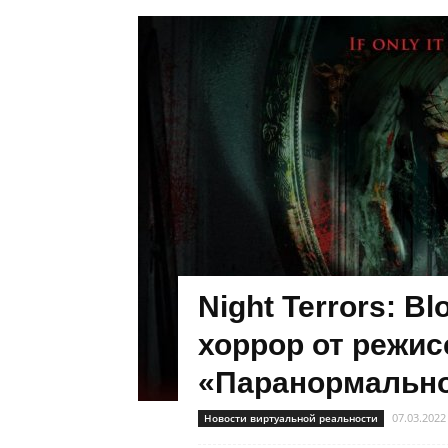
Night Terrors: B
хоррор от режис
«Паранормальног
07.03.2022
Новости виртуальной реальности