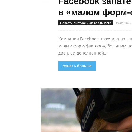
Facebook запат
в «малом форм-ф
10.03.2022
Новости виртуальной реальности
Компания Facebook получила патен
малым форм-фактором, большим по
дисплеи дополненной...
Узнать больше