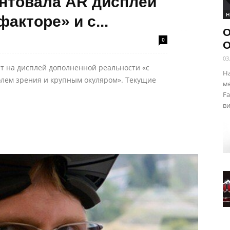
ентовала AR дисплей
Н
акторе» и с...
O
0
O
03
т на дисплей дополненной реальности «с
Н
лем зрения и крупным окуляром». Текущие
ме
F
ви