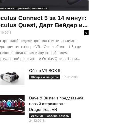
овости виртуальной реальности
culus Connect 5 за 14 минут:
culus Quest, Дарт Вейдер и...
.10.2018
0
а прошлой неделе прошло самое значимое
роприятие в сфере VR – Oculus Connect 5, где
acebook представил миру новый шлем
ртуальной реальности Oculus Quest. Шлем...
Обзор VR BOX II
02.08.2016
Обзоры и мануалы
Dave & Buster’s представила
новый аттракцион —
Dragonfrost VR
Игры VR - новости, обзоры
24.12.2018