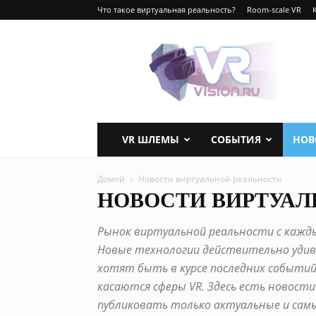
Что такое виртуальная реальность?
Room-scale VR
VRvision.ru
VR ШЛЕМЫ
СОБЫТИЯ
НОВ
Домой
Новости виртуальной реальности
НОВОСТИ ВИРТУАЛ
Рынок виртуальной реальности с кажд
Новые технологии действительно удив
хотят быть в курсе последних событий
касаются сферы VR. Здесь есть новости 
публиковать только актуальные и сам