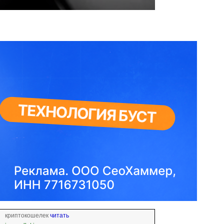
криптокошелек
читать