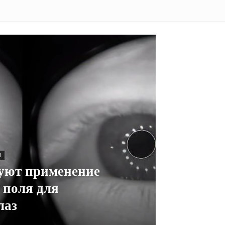
И
туют применение
 поля для
лаз