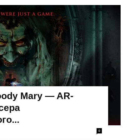
loody Mary — AR-
сера
о...
0