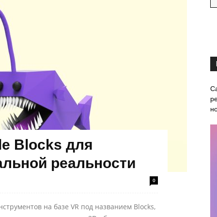
С
ре
н
le Blocks для
альной реальности
0
струментов на базе VR под названием Blocks,