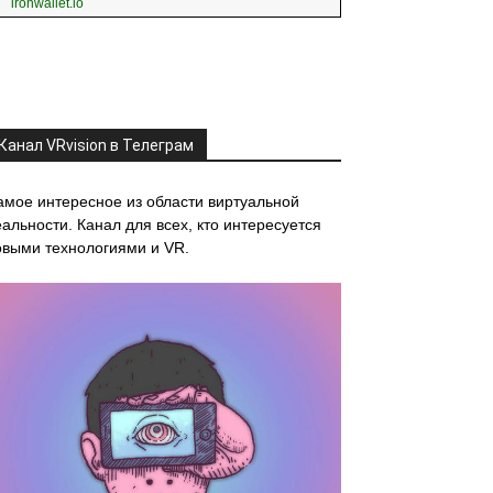
ironwallet.io
Канал VRvision в Телеграм
амое интересное из области виртуальной
альности. Канал для всех, кто интересуется
овыми технологиями и VR.