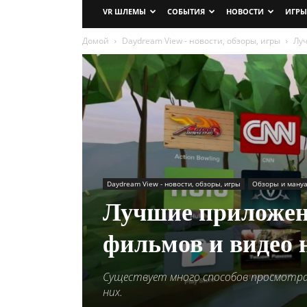
VR ШЛЕМЫ
СОБЫТИЯ
НОВОСТИ
ИГРЫ
Домой
Daydream View - новости, обзоры, игры
Лу
Daydream View - новости, обзоры, игры
Обзоры и ману
Лучшие приложен
фильмов и видео 
Существует много способов просмотра 
них.