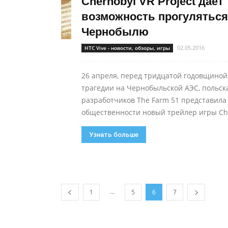
Chernobyl VR Project дает
возможность прогуляться
Чернобылю
02.05.2016
HTC Vive - новости, обзоры, игры
26 апреля, перед тридцатой годовщиной
трагедии на Чернобыльской АЭС, польск
разработчиков The Farm 51 представила
общественности новый трейлер игры Che
Узнать больше
...
1
5
6
7