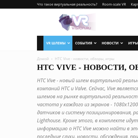
Что такое виртуальная реальность?
Room-scale VR
Карт
VRvision.ru
VR ШЛЕМЫ
СОБЫТИЯ
НОВОСТИ
ИГРЫ
Домой
HTC Vive - новости, обзоры, игры
HTC VIVE - НОВОСТИ, 
HTC Vive - новый шлем виртуальной реал
компаний HTC и Valve. Сейчас, Vive являе
шлемов на рынке виртуальной реальности
частота у каждого из экранов - 1080x1200
датчиков и систему позиционирования, 
Lighthouse. Кроме этого, в комплекте иду
информацию о HTC Vive можно найти в эт
последние слухи, новости, обсуждения, при