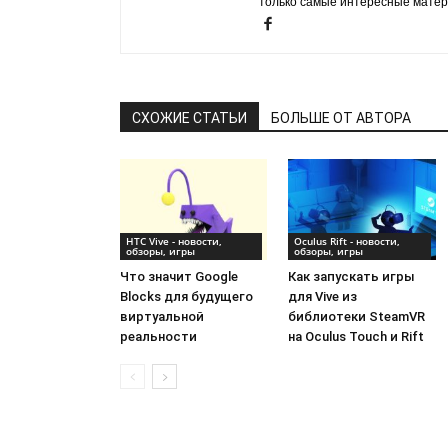
только самые интересные матер
СХОЖИЕ СТАТЬИ
БОЛЬШЕ ОТ АВТОРА
HTC Vive - новости,
Oculus Rift - новости,
обзоры, игры
обзоры, игры
Что значит Google
Как запускать игры
Blocks для будущего
для Vive из
виртуальной
библиотеки SteamVR
реальности
на Oculus Touch и Rift