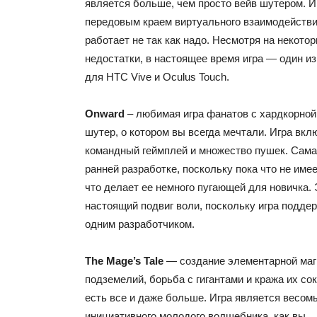
является больше, чем просто вейв шутером. И
передовым краем виртуального взаимодействия
работает не так как надо. Несмотря на некото
недостатки, в настоящее время игра — один и
для HTC Vive и Oculus Touch.
Onward
– любимая игра фанатов с хардкорной 
шутер, о котором вы всегда мечтали. Игра вкл
командный геймплей и множество пушек. Сама
ранней разработке, поскольку пока что не име
что делает ее немного пугающей для новичка.
настоящий подвиг воли, поскольку игра подде
одним разработчиком.
The Mage’s Tale
— создание элементарной маг
подземелий, борьба с гигантами и кража их сок
есть все и даже больше. Игра является весо
инициативного молодого волшебника, как вы.