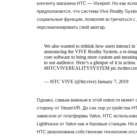
контенту магазина HTC — Viveport. Но как ясно
предполагается, что система Vive Reality Syst
социальные функции, позволяя встречаться с
персонализировать свой аватар.
We also wanted to rethink how users interact in
announcing the VIVE Reality System, a re-ima
core software to bring more custom and meanin
to our audience. Here’s a glimpse of it in act
#HTCVIVEREALITYSYSTEM pic.twitter.c
— HTC VIVE (@htcvive) January 7, 2019
Однако, самым важным в этой новости может о
сторону от SteamVR. До сих пор устройства H
зависели от платформы Valve. HTC использов
Lighthouse от Valve как и базовые станции. Н
HTC реализована собственная технология отс