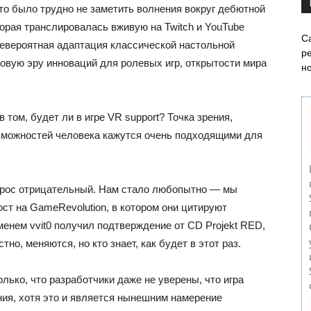
 то было трудно не заметить волнения вокруг дебютной
орая транслировалась вживую на Twitch и YouTube
С
невероятная адаптация классической настольной
ре
новую эру инноваций для ролевых игр, открытости мира
н
 том, будет ли в игре VR support? Точка зрения,
зможностей человека кажутся очень подходящими для
вопрос отрицательный. Нам стало любопытно — мы
ост на GameRevolution, в котором они цитируют
менем vvit0 получил подтверждение от CD Projekt RED,
тно, меняются, но кто знает, как будет в этот раз.
лько, что разработчики даже не уверены, что игра
ния, хотя это и является нынешним намерение