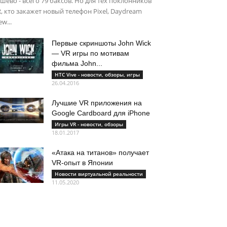
шево - всего 79 баксов. Но для тех поклонников
, кто закажет новый телефон Pixel, Daydream
ew...
Первые скриншоты John Wick
— VR игры по мотивам
фильма John...
HTC Vive - новости, обзоры, игры
26.04.2016
Лучшие VR приложения на
Google Cardboard для iPhone
Игры VR - новости, обзоры
18.01.2017
«Атака на титанов» получает
VR-опыт в Японии
Новости виртуальной реальности
11.05.2020