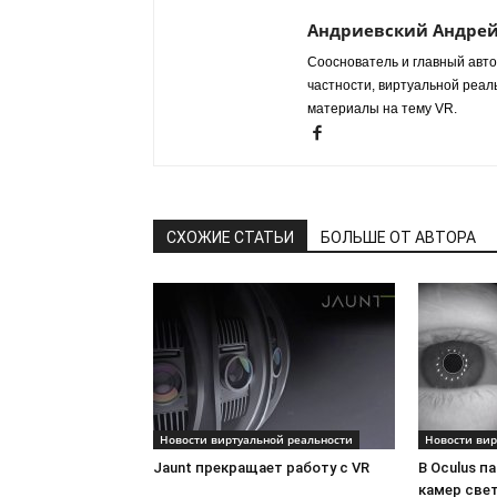
Андриевский Андре
Сооснователь и главный авто
частности, виртуальной реал
материалы на тему VR.
СХОЖИЕ СТАТЬИ
БОЛЬШЕ ОТ АВТОРА
Новости виртуальной реальности
Новости вир
Jaunt прекращает работу с VR
В Oculus п
камер све