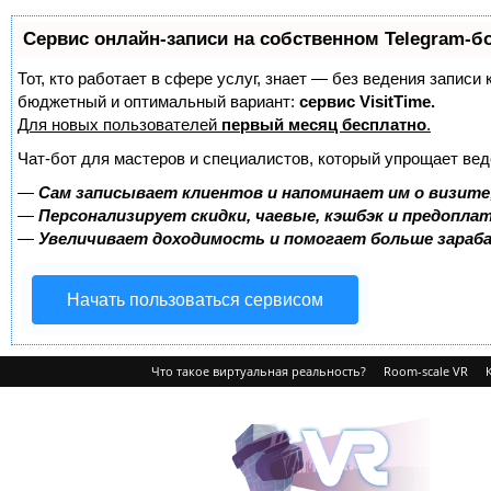
Сервис онлайн-записи на собственном Telegram-б
Тот, кто работает в сфере услуг, знает — без ведения записи
бюджетный и оптимальный вариант:
сервис VisitTime.
Для новых пользователей
первый месяц бесплатно
.
Чат-бот для мастеров и специалистов, который упрощает вед
—
Сам записывает клиентов и напоминает им о визите
—
Персонализирует скидки, чаевые, кэшбэк и предопла
—
Увеличивает доходимость и помогает больше зара
Начать пользоваться сервисом
Что такое виртуальная реальность?
Room-scale VR
VRvision.ru