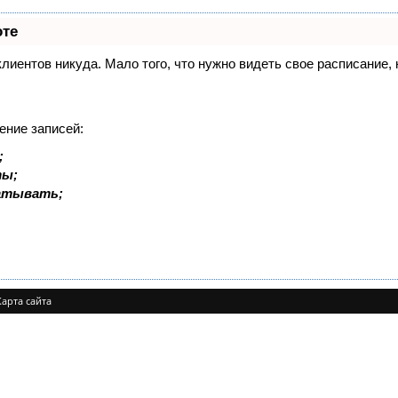
оте
 клиентов никуда. Мало того, что нужно видеть свое расписание
ение записей:
;
ты;
батывать;
Карта сайта