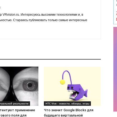
й
р VRvision.ru. Интересуюсь высокими технологиями и, в
ьностью. Стараюсь публиковать только самые интересные
туальной реальности
HTC Vive - новости, обзоры, игры
атентуют применение
Что значит Google Blocks для
тового поля для
будущего виртуальной