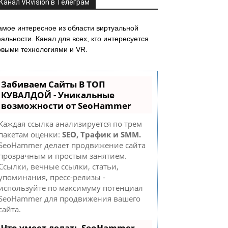
Канал VRvision в Телеграм
амое интересное из области виртуальной
альности. Канал для всех, кто интересуется
овыми технологиями и VR.
Забиваем Сайты В ТОП
КУВАЛДОЙ - Уникальные
возможности от SeoHammer
Каждая ссылка анализируется по трем
пакетам оценки:
SEO, Трафик и SMM.
SeoHammer делает продвижение сайта
прозрачным и простым занятием.
Ссылки, вечные ссылки, статьи,
упоминания, пресс-релизы -
используйте по максимуму потенциал
SeoHammer для продвижения вашего
сайта.
Что умеет делать SeoHammer