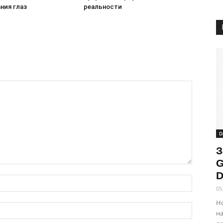
ния глаз
реальности
D
З
G
D
05
Но
на