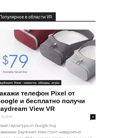
Популярное в области VR
aydream View - новости, обзоры, игры
акажи телефон Pixel от
oogle и бесплатно получи
aydream View VR
.10.2016
0
вая гарнитура от Google под
званием Daydream View стоит невероятно