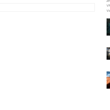
де
VR
Vi