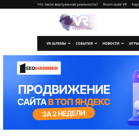
Что такое виртуальная реальность?
Room-scale VR
Карт
VRvision.ru
VR ШЛЕМЫ
СОБЫТИЯ
НОВОСТИ
ИГРЫ