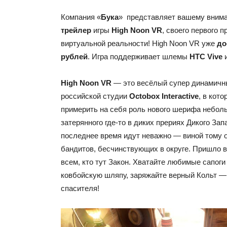
Компания «
Бука
» представляет вашему вни
трейлер
игры
High Noon
VR
, своего первого 
виртуальной реальности! High Noon VR уже
до
рублей
. Игра поддерживает шлемы
HTC Vive
High Noon
VR
— это весёлый супер динамичн
российской студии
Octobox
Interactive
, в кот
примерить на себя роль нового шерифа неболь
затерянного где-то в диких прериях Дикого Зап
последнее время идут неважно — виной тому
бандитов, бесчинствующих в округе. Пришло 
всем, кто тут Закон. Хватайте любимые сапоги
ковбойскую шляпу, заряжайте верный Кольт — 
спасителя!