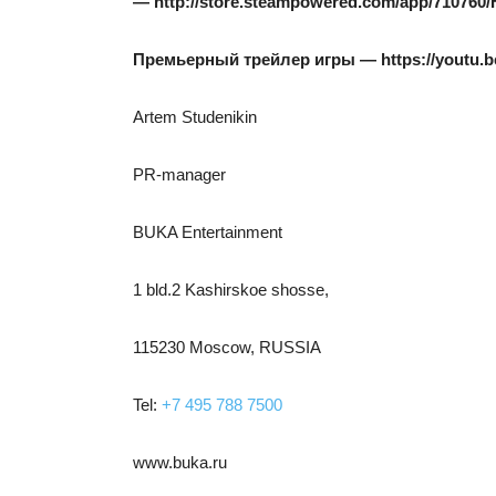
—
http://store.steampowered.com/app/710760
Премьерный трейлер игры — https://youtu.
Artem Studenikin
PR-manager
BUKA Entertainment
1 bld.2 Kashirskoe shosse,
115230 Moscow, RUSSIA
Tel:
+7 495 788 7500
www.buka.ru