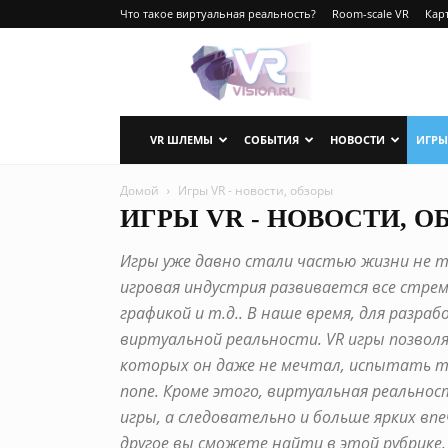
Что такое виртуальная реальность?
Room-scale VR
Карт
VRvision.ru
VR ШЛЕМЫ
СОБЫТИЯ
НОВОСТИ
ИГРЫ
Домой
Игры VR - новости, обзоры
ИГРЫ VR - НОВОСТИ, О
Игры уже давно стали частью жизни не то
игровая индустрия развивается все стр
графикой и т.д.. В наше время, для разр
виртуальной реальности. VR игры позвол
которых он даже не мечтал, испытать то
попе. Кроме этого, виртуальная реальнос
игры, а следовательно и больше ярких впе
другое вы сможете найти в этой рубрике