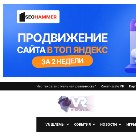
Что такое виртуальная реальность?
Room-scale VR
Карт
VRvision.ru
VR ШЛЕМЫ
СОБЫТИЯ
НОВОСТИ
ИГРЫ