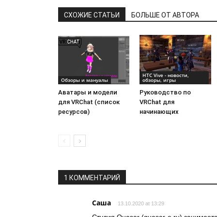
СХОЖИЕ СТАТЬИ
БОЛЬШЕ ОТ АВТОРА
HTC Vive - новости,
Обзоры и мануалы
обзоры, игры
Аватары и модели
Руководство по
для VRChat (список
VRChat для
ресурсов)
начинающих
1 КОММЕНТАРИЙ
Саша
13.10.2020 at 13:29
Студия Quasar (quasar-e.ru) занимает