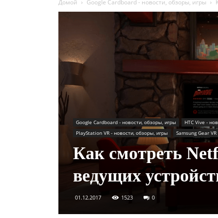
Домой
Google Cardboard - новости, обзоры, игры
Google Cardboard - новости, обзоры, игры
HTC Vive - но
PlayStation VR - новости, обзоры, игры
Samsung Gear VR 
Как смотреть Netf
ведущих устройст
01.12.2017
1523
0