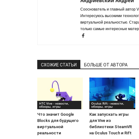
Андриевский Андрей
Сооснователь и главный автор VR
Интересуюсь высокими технологи
виртуальной реальностью. Стар
только самые интересные матер
СХОЖИЕ СТАТЬИ
БОЛЬШЕ ОТ АВТОРА
HTC Vive - новости,
Oculus Rift - новости,
обзоры, игры
обзоры, игры
Что значит Google
Как запускать игры
Blocks для будущего
для Vive из
виртуальной
библиотеки SteamVR
реальности
на Oculus Touch и Rift