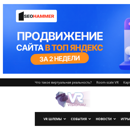
Что такое виртуальная реальность?
Room-scale VR
Карт
VRvision.ru
VR ШЛЕМЫ
СОБЫТИЯ
НОВОСТИ
ИГРЫ