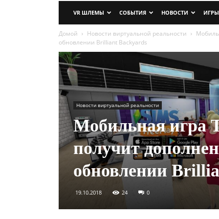
VR ШЛЕМЫ
СОБЫТИЯ
НОВОСТИ
ИГРЫ
Домой
Новости виртуальной реальности
Мобильн
обновлении Brilliant Backyards
Новости виртуальной реальности
Мобильная игра T
получит дополнен
обновлении Brilli
19.10.2018
24
0