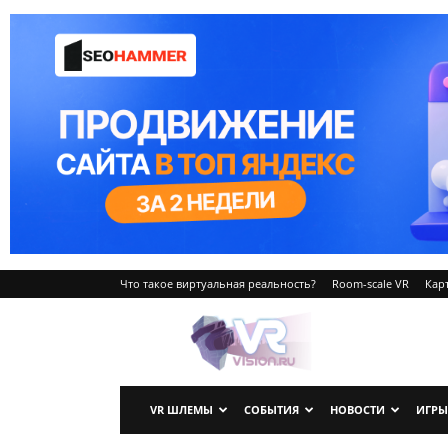
Что такое виртуальная реальность?
Room-scale VR
Карт
VRvision.ru
VR ШЛЕМЫ
СОБЫТИЯ
НОВОСТИ
ИГРЫ