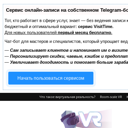
Сервис онлайн-записи на собственном Telegram-б
Тот, кто работает в сфере услуг, знает — без ведения записи
бюджетный и оптимальный вариант:
сервис VisitTime.
Для новых пользователей
первый месяц бесплатно
.
Чат-бот для мастеров и специалистов, который упрощает вед
—
Сам записывает клиентов и напоминает им о визите
—
Персонализирует скидки, чаевые, кэшбэк и предопла
—
Увеличивает доходимость и помогает больше зара
Начать пользоваться сервисом
Что такое виртуальная реальность?
Room-scale VR
VRvision.ru