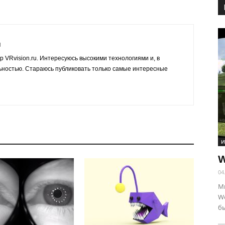
й
р VRvision.ru. Интересуюсь высокими технологиями и, в
ьностью. Стараюсь публиковать только самые интересные
И
W
04
М
Wo
бы