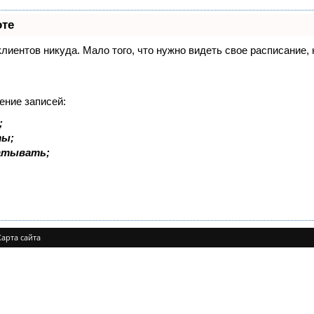
оте
 клиентов никуда. Мало того, что нужно видеть свое расписание
ение записей:
;
ты;
батывать;
Карта сайта