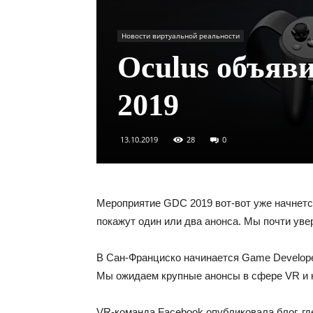
Новости виртуальной реальности
Oculus объяв
2019
13.10.2019
28
0
Мероприятие GDC 2019 вот-вот уже начнется
покажут один или два анонса. Мы почти увере
В Сан-Франциско начинается Game Developer
Мы ожидаем крупные анонсы в сфере VR и к
VR-команда Facebook опубликовала блог, г