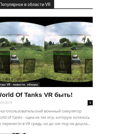
Популярное в области VR
гры VR - новости, обзоры
orld Of Tanks VR быть!
.03.2019
0
ногопользовательский военный симулятор
rld of Tanks - одна из тех игр, которую хотелось
 перенести в VR среду, но до сих пор не дошла...