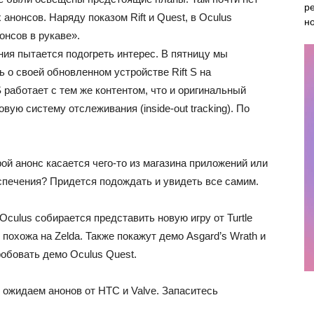
ре
анонсов. Наряду показом Rift и Quest, в Oculus
н
онсов в рукаве».
пания пытается подогреть интерес. В пятницу мы
 о своей обновленном устройстве Rift S на
S работает с тем же контентом, что и оригинальный
овую систему отслеживания (inside-out tracking). По
рой анонс касается чего-то из магазина приложений или
еспечения? Придется подождать и увидеть все самим.
Oculus собирается представить новую игру от Turtle
 похожа на Zelda. Также покажут демо Asgard’s Wrath и
обовать демо Oculus Quest.
е ожидаем анонов от HTC и Valve. Запаситесь