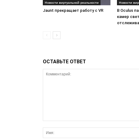
Новости виртуальной реальности
Новости вир
Jaunt прекращает работу с VR
В Oculus п
камер све
отслежива
ОСТАВЬТЕ ОТВЕТ