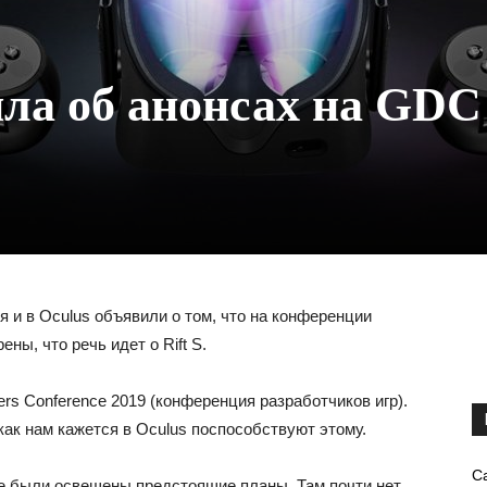
ила об анонсах на GDC
 и в Oculus объявили о том, что на конференции
ны, что речь идет о Rift S.
s Conference 2019 (конференция разработчиков игр).
ак нам кажется в Oculus поспособствуют этому.
С
де были освещены предстоящие планы. Там почти нет