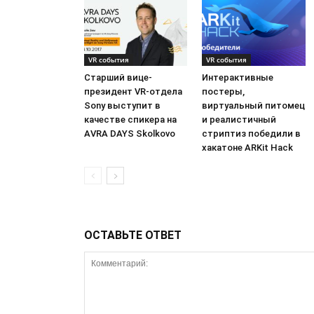
VR события
VR события
Старший вице-
Интерактивные
президент VR-отдела
постеры,
Sony выступит в
виртуальный питомец
качестве спикера на
и реалистичный
AVRA DAYS Skolkovo
стриптиз победили в
хакатоне ARKit Hack
ОСТАВЬТЕ ОТВЕТ