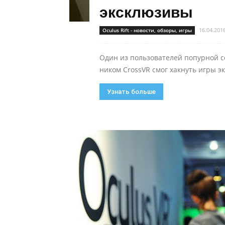
эксклюзивы
16.04.201
Oculus Rift - новости, обзоры, игры
Один из пользователей попурной с
ником CrossVR смог хакнуть игры эк
Узнать больше