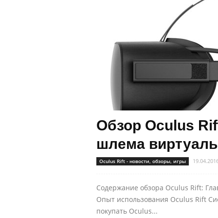
Обзор Oculus Ri
шлема виртуаль
19.04.201
Oculus Rift - новости, обзоры, игры
Содержание обзора Oculus Rift: Гл
Опыт использования Oculus Rift С
покупать Oculus...