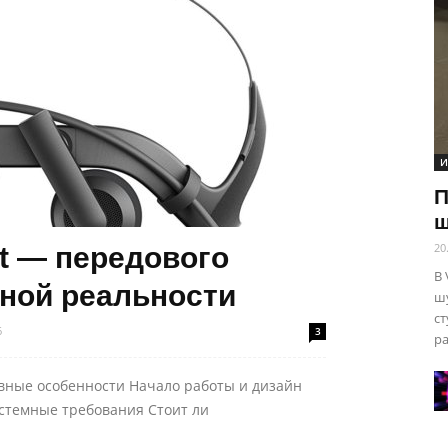
И
П
ш
20
ft — передового
В 
ной реальности
шу
ст
6
3
ра
авные особенности Начало работы и дизайн
истемные требования Стоит ли