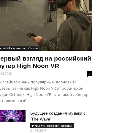
гры VR - новости, обзоры
ервый взгляд на российский
утер High Noon VR
.04.2020
0
VR сейчас очень популярные "волновые"
теры, такие как High Noon VR от российской
удии Octobox. High Noon VR - это такой себе тир,
сположенный...
Будущее создания музыки с
‘The Wave’
Игры VR - новости, обзоры
01.05.2016