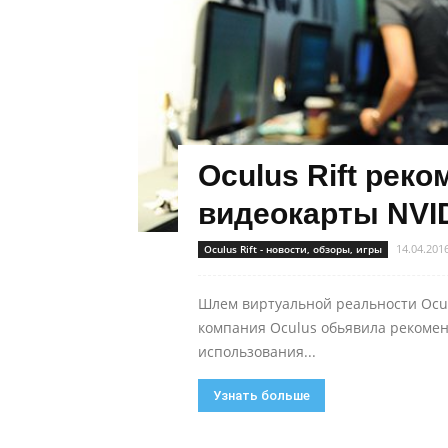
Oculus Rift рек
видеокарты NVID
14.04.201
Oculus Rift - новости, обзоры, игры
Шлем виртуальной реальности Oculus
компания Oculus обьявила рекоме
использования...
Узнать больше