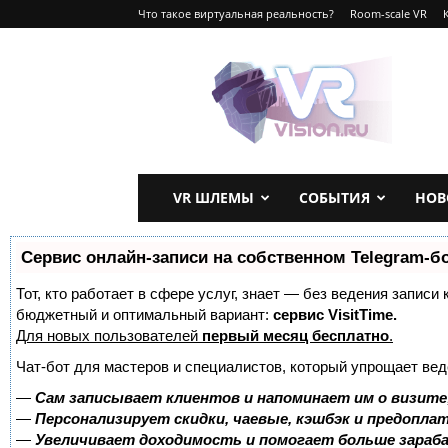
Что такое виртуальная реальность?
Room-scale VR
VRvision.ru
VR ШЛЕМЫ
СОБЫТИЯ
НОВ
Сервис онлайн-записи на собственном Telegram-б
Тот, кто работает в сфере услуг, знает — без ведения записи
бюджетный и оптимальный вариант:
сервис VisitTime.
Для новых пользователей
первый месяц бесплатно
.
Чат-бот для мастеров и специалистов, который упрощает вед
—
Сам записывает клиентов и напоминает им о визите
—
Персонализирует скидки, чаевые, кэшбэк и предопла
—
Увеличивает доходимость и помогает больше зара