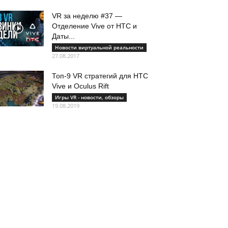
VR за неделю #37 —
Отделение Vive от HTC и
Даты...
Новости виртуальной реальности
27.08.2017
Топ-9 VR стратегий для HTC
Vive и Oculus Rift
Игры VR - новости, обзоры
19.08.2019