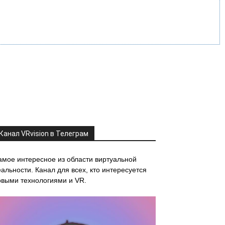
Канал VRvision в Телеграм
амое интересное из области виртуальной
альности. Канал для всех, кто интересуется
овыми технологиями и VR.