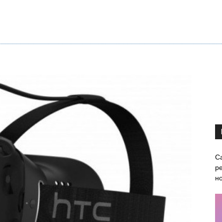
С
ре
н