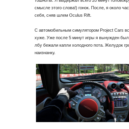
тошноты. Я выдержал всего 20 минут головок
смысле этого слова!) гонок. После, я около ча
себя, сняв шлем Oculus Rift.
С автомобильным симулятором Project Cars вс
хуже. Уже после 5 минут игры я вынужден был 
лбу бежали капли холодного пота. Желудок г
наизнанку.