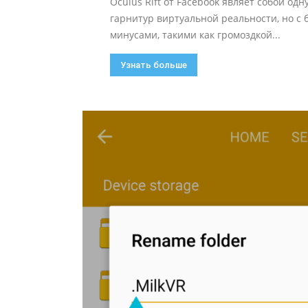
Oculus Rift от Facebook являет собой одн
гарнитур виртуальной реальности, но с
минусами, такими как громоздкой...
Узнать больше