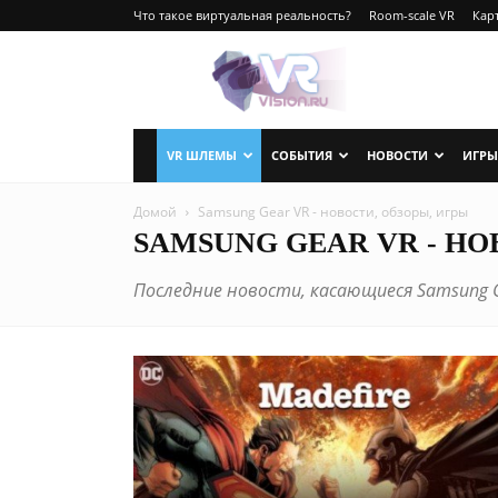
Что такое виртуальная реальность?
Room-scale VR
Карт
VRvision.ru
VR ШЛЕМЫ
СОБЫТИЯ
НОВОСТИ
ИГРЫ
Домой
Samsung Gear VR - новости, обзоры, игры
SAMSUNG GEAR VR - НО
Последние новости, касающиеся Samsung G