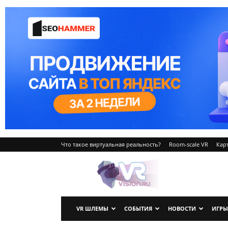
Что такое виртуальная реальность?
Room-scale VR
Карт
VRvision.ru
VR ШЛЕМЫ
СОБЫТИЯ
НОВОСТИ
ИГРЫ