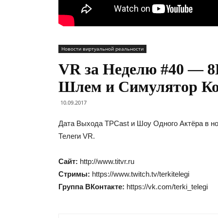
Новости виртуальной реальности
VR за Неделю #40 — 
Шлем и Симулятор К
10.09.2017
Дата Выхода TPCast и Шоу Одного Актёра в н
Телеги VR.
Сайт:
http://www.titvr.ru
Стримы:
https://www.twitch.tv/terkitelegi
Группа ВКонтакте:
https://vk.com/terki_telegi