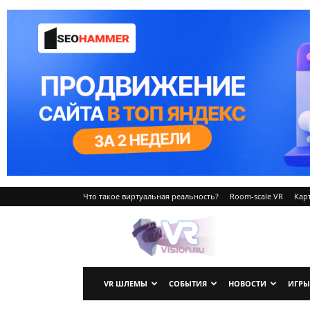
Что такое виртуальная реальность?
Room-scale VR
Карт
VRvision.ru
VR ШЛЕМЫ
СОБЫТИЯ
НОВОСТИ
ИГРЫ