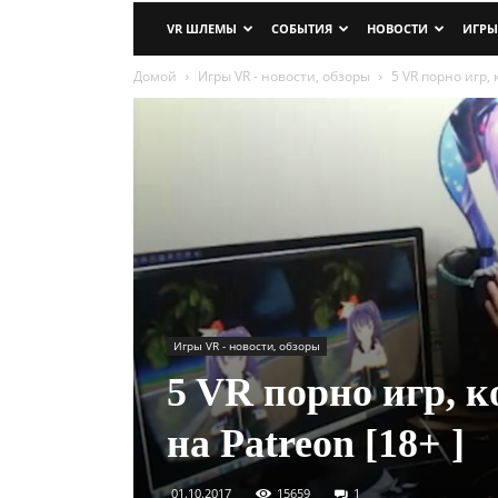
VR ШЛЕМЫ
СОБЫТИЯ
НОВОСТИ
ИГРЫ
Домой
Игры VR - новости, обзоры
5 VR порно игр,
Игры VR - новости, обзоры
5 VR порно игр, 
на Patreon [18+ ]
01.10.2017
15659
1