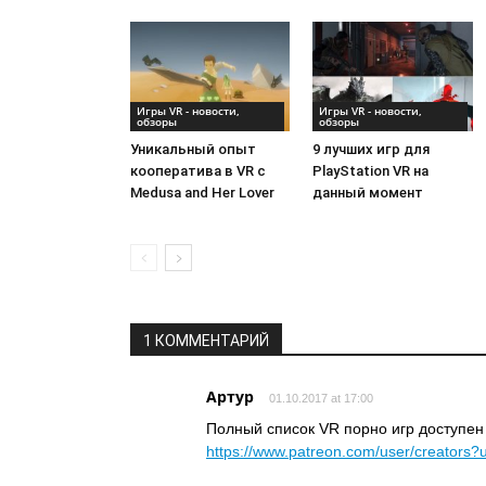
Игры VR - новости,
Игры VR - новости,
обзоры
обзоры
Уникальный опыт
9 лучших игр для
кооператива в VR с
PlayStation VR на
Medusa and Her Lover
данный момент
1 КОММЕНТАРИЙ
Артур
01.10.2017 at 17:00
Полный список VR порно игр доступен 
https://www.patreon.com/user/creators