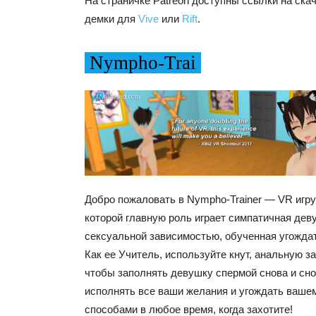
На страничке Patreon доступны ссылки на ска
демки для
Vive
или
Rift
.
Nympho-Trai
Добро пожаловать в Nympho-Trainer — VR игр
которой главную роль играет симпатичная дев
сексуальной зависимостью, обученная угожда
Как ее Учитель, используйте кнут, анальную з
чтобы заполнять девушку спермой снова и сн
исполнять все ваши желания и угождать ваше
способами в любое время, когда захотите!