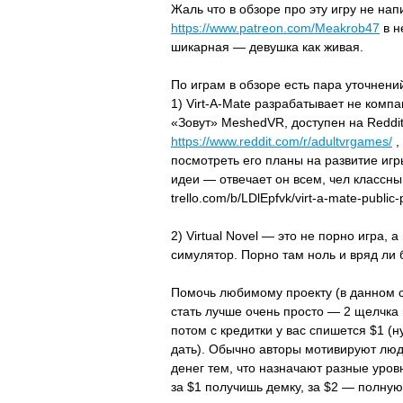
Жаль что в обзоре про эту игру не на
https://www.patreon.com/Meakrob47
в н
шикарная — девушка как живая.
По играм в обзоре есть пара уточнени
1) Virt-A-Mate разрабатывает не компа
«Зовут» MeshedVR, доступен на Reddit
https://www.reddit.com/r/adultvrgames/
,
посмотреть его планы на развитие игр
идеи — отвечает он всем, чел классны
trello.com/b/LDlEpfvk/virt-a-mate-public-
2) Virtual Novel — это не порно игра,
симулятор. Порно там ноль и вряд ли 
Помочь любимому проекту (в данном с
стать лучше очень просто — 2 щелчка
потом с кредитки у вас спишется $1 (н
дать). Обычно авторы мотивируют лю
денег тем, что назначают разные уров
за $1 получишь демку, за $2 — полную