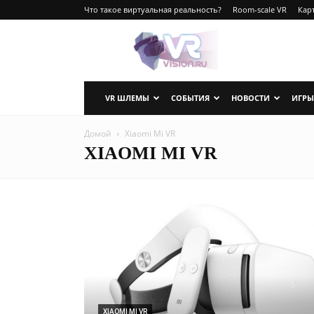
Что такое виртуальная реальность?
Room-scale VR
Карт
VRvision.ru
VR ШЛЕМЫ
СОБЫТИЯ
НОВОСТИ
ИГРЫ
Домой
Xiaomi Mi VR
XIAOMI MI VR
XIAOMI MI VR