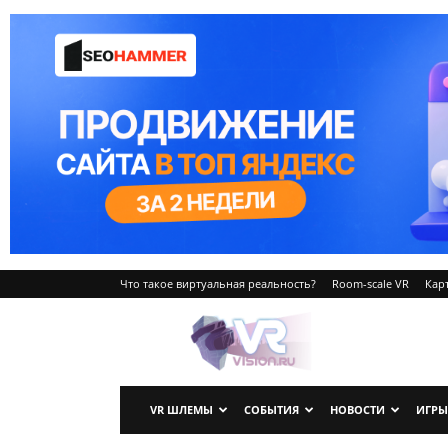
Что такое виртуальная реальность?
Room-scale VR
Карт
VRvision.ru
VR ШЛЕМЫ
СОБЫТИЯ
НОВОСТИ
ИГРЫ