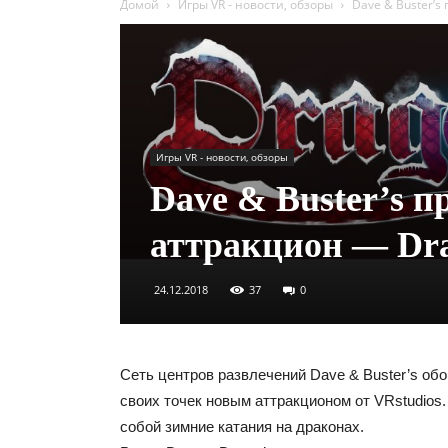
Домой
Игры VR - новости, обзоры
Dave & Buster’s
Игры VR - новости, обзоры
Dave & Buster’s 
аттракцион — Dra
24.12.2018
37
0
Сеть центров развлечений Dave & Buster’s об
своих точек новым аттракционом от VRstudios
собой зимние катания на драконах.