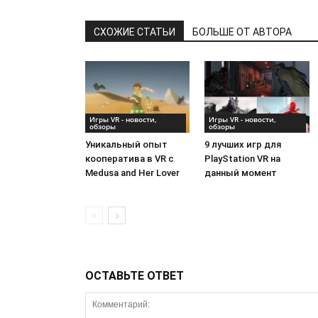
СХОЖИЕ СТАТЬИ
БОЛЬШЕ ОТ АВТОРА
Игры VR - новости,
Игры VR - новости,
обзоры
обзоры
Уникальный опыт
9 лучших игр для
кооператива в VR с
PlayStation VR на
Medusa and Her Lover
данный момент
ОСТАВЬТЕ ОТВЕТ