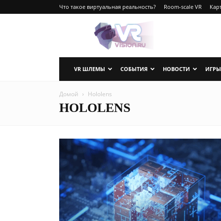
Что такое виртуальная реальность?
Room-scale VR
Карт
VRvision.ru
VR ШЛЕМЫ
СОБЫТИЯ
НОВОСТИ
ИГРЫ
Домой
Hololens
HOLOLENS