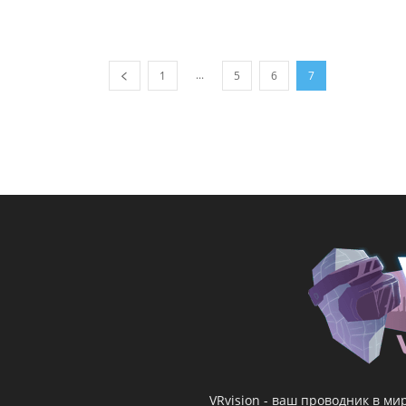
...
1
5
6
7
VRvision - ваш проводник в м