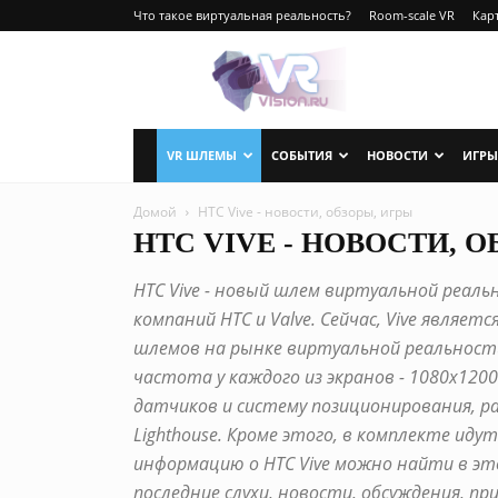
Что такое виртуальная реальность?
Room-scale VR
Карт
VRvision.ru
VR ШЛЕМЫ
СОБЫТИЯ
НОВОСТИ
ИГРЫ
Домой
HTC Vive - новости, обзоры, игры
HTC VIVE - НОВОСТИ, 
HTC Vive - новый шлем виртуальной реал
компаний HTC и Valve. Сейчас, Vive являе
шлемов на рынке виртуальной реальности
частота у каждого из экранов - 1080x1200
датчиков и систему позиционирования, 
Lighthouse. Кроме этого, в комплекте иду
информацию о HTC Vive можно найти в эт
последние слухи, новости, обсуждения, при