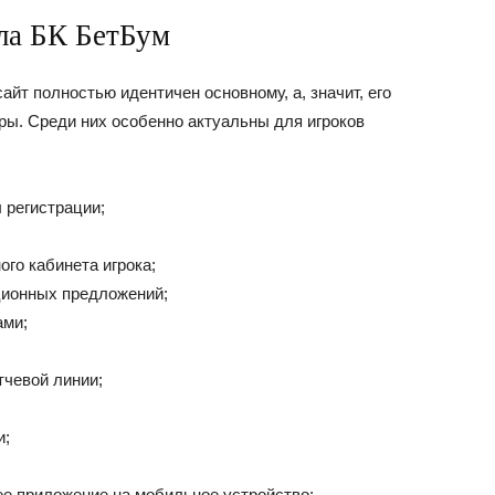
ла БК БетБум
йт полностью идентичен основному, а, значит, его
ры. Среди них особенно актуальны для игроков
 регистрации;
ого кабинета игрока;
ционных предложений;
ами;
тчевой линии;
и;
е приложение на мобильное устройство;