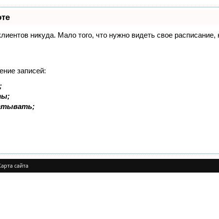
оте
 клиентов никуда. Мало того, что нужно видеть свое расписание
ение записей:
;
ты;
батывать;
Карта сайта