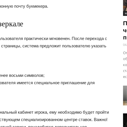
онную почту букмекера.
Н
зеркале
П
ч
п
ользователя практически мгновенен. После перехода с
04
 страницы, система предложит пользователю указать
От
о
ко
ст
енее восьми символов;
ес
зователя имеется специальное приглашение для
ональный кабинет игрока, ему необходимо будет пройти
ствующем специализированном центре ставок. Важно!
четной записи, понадобится дополнительная