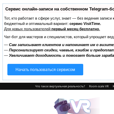
Сервис онлайн-записи на собственном Telegram-б
Тот, кто работает в сфере услуг, знает — без ведения записи
бюджетный и оптимальный вариант:
сервис VisitTime.
Для новых пользователей
первый месяц бесплатно
.
Чат-бот для мастеров и специалистов, который упрощает вед
—
Сам записывает клиентов и напоминает им о визите
—
Персонализирует скидки, чаевые, кэшбэк и предопла
—
Увеличивает доходимость и помогает больше зара
Начать пользоваться сервисом
Что такое виртуальная реальность?
Room-scale VR
VRvision.ru