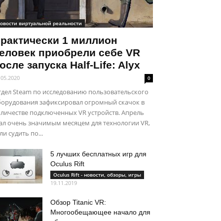
овости виртуальной реальности
рактически 1 миллион
еловек приобрели себе VR
осле запуска Half-Life: Alyx
.05.2020
0
дел Steam по исследованию пользовательского
борудования зафиксировал огромный скачок в
личестве подключенных VR устройств. Апрель
ал очень значимым месяцем для технологии VR,
ли судить по...
5 лучших бесплатных игр для
Oculus Rift
Oculus Rift - новости, обзоры, игры
19.11.2019
Обзор Titanic VR:
Многообещающее начало для