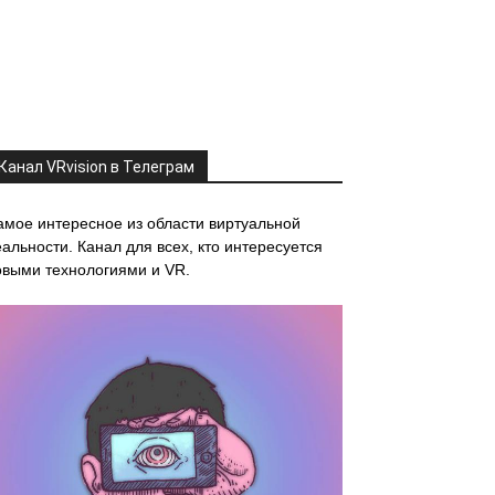
Канал VRvision в Телеграм
амое интересное из области виртуальной
альности. Канал для всех, кто интересуется
овыми технологиями и VR.