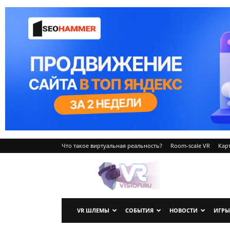
Что такое виртуальная реальность?
Room-scale VR
Карт
VRvision.ru
VR ШЛЕМЫ
СОБЫТИЯ
НОВОСТИ
ИГРЫ