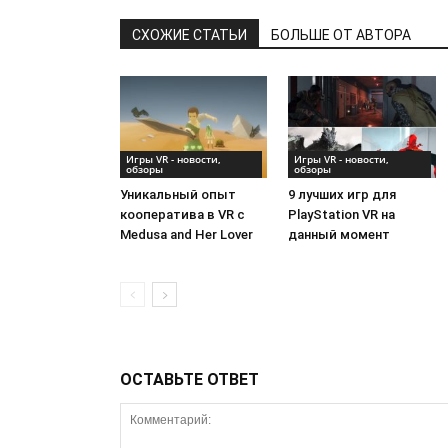
СХОЖИЕ СТАТЬИ
БОЛЬШЕ ОТ АВТОРА
Игры VR - новости,
Игры VR - новости,
обзоры
обзоры
Уникальный опыт
9 лучших игр для
кооператива в VR с
PlayStation VR на
Medusa and Her Lover
данный момент
ОСТАВЬТЕ ОТВЕТ