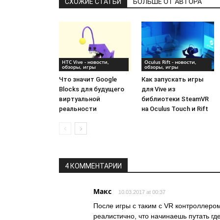
СХОЖИЕ СТАТЬИ
БОЛЬШЕ ОТ АВТОРА
HTC Vive - новости,
Oculus Rift - новости,
обзоры, игры
обзоры, игры
Что значит Google
Как запускать игры
Blocks для будущего
для Vive из
виртуальной
библиотеки SteamVR
реальности
на Oculus Touch и Rift
4 КОММЕНТАРИИ
Макс
10.03.2017 at 00:37
После игры с таким с VR контроллером
реалистично, что начинаешь путать гд