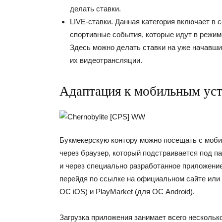
делать ставки.
LIVE-ставки. Данная категория включает в 
спортивные события, которые идут в режим
Здесь можно делать ставки на уже начавши
их видеотрансляции.
Адаптация к мобильным ус
Букмекерскую контору можно посещать с моби
через браузер, который подстраивается под па
и через специально разработанное приложение
перейдя по ссылке на официальном сайте или 
ОС iOS) и PlayMarket (для ОС Android).
Загрузка приложения занимает всего нескольк