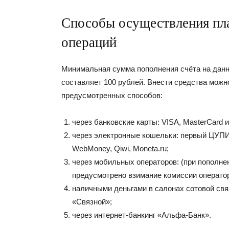
Способы осуществления пл
операций
Минимальная сумма пополнения счёта на дан
составляет 100 рублей. Внести средства мож
предусмотренных способов:
через банковские карты: VISA, MasterCard 
через электронные кошельки: первый ЦУПИ
WebMoney, Qiwi, Moneta.ru;
через мобильных операторов: (при пополне
предусмотрено взимание комиссии операто
наличными деньгами в салонах сотовой свя
«Связной»;
через интернет-банкинг «Альфа-Банк».