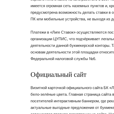
имеется огромная сеть наземных пунктов и, кро
предусмотрена возможность делать ставки в 
ПК или мобильные устройства, не выходя из д
Платежи в «Лиге Ставок» осуществляются пос
организации ЦУПИС, что подчёркивает легаль
деятельности данной букмекерской конторы. 
основам деятельности этой площадки относит
Федеральной налоговой службы №6.
Официальный сайт
Визитной карточкой официального сайта БК «
бело-зелёные цвета. Главная страница сайта 
посетителей интерактивным баннером, где ре
актуальные выгодные предложения от букмеке