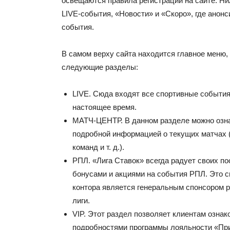
освещаются правила регистрации на сайте. Н
LIVE-события, «Новости» и «Скоро», где анон
события.
В самом верху сайта находится главное меню,
следующие разделы:
LIVE. Сюда входят все спортивные события
настоящее время.
МАТЧ-ЦЕНТР. В данном разделе можно озн
подробной информацией о текущих матчах (
команд и т. д.).
РПЛ. «Лига Ставок» всегда радует своих п
бонусами и акциями на события РПЛ. Это св
контора является генеральным спонсором 
лиги.
VIP. Этот раздел позволяет клиентам ознак
подробностями программы лояльности «При