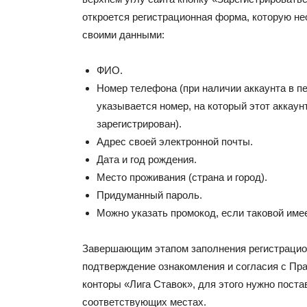
откроется регистрационная форма, которую н
своими данными:
ФИО.
Номер телефона (при наличии аккаунта в 
указывается номер, на который этот аккаун
зарегистрирован).
Адрес своей электронной почты.
Дата и год рождения.
Место проживания (страна и город).
Придуманный пароль.
Можно указать промокод, если таковой име
Завершающим этапом заполнения регистраци
подтверждение ознакомления и согласия с Пр
конторы «Лига Ставок», для этого нужно поста
соответствующих местах.