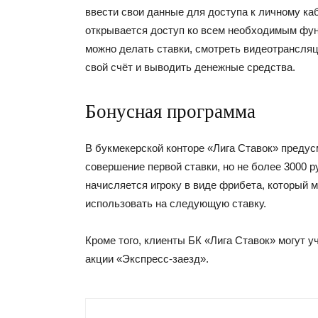
ввести свои данные для доступа к личному каб
открывается доступ ко всем необходимым фун
можно делать ставки, смотреть видеотрансляц
свой счёт и выводить денежные средства.
Бонусная программа
В букмекерской конторе «Лига Ставок» предус
совершение первой ставки, но не более 3000 р
начисляется игроку в виде фрибета, который 
использовать на следующую ставку.
Кроме того, клиенты БК «Лига Ставок» могут у
акции «Экспресс-заезд».