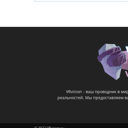
VRvision - ваш проводник в м
реальностей. Мы предоставляем ва
© 2022 VRvision.ru