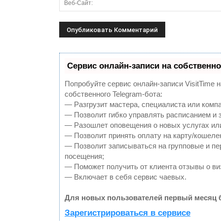
Сервис онлайн-записи на собственно
Попробуйте сервис онлайн-записи VisitTime 
собственного Telegram-бота:
— Разгрузит мастера, специалиста или комп
— Позволит гибко управлять расписанием и з
— Разошлет оповещения о новых услугах или
— Позволит принять оплату на карту/кошелек
— Позволит записываться на групповые и п
посещения;
— Поможет получить от клиента отзывы о виз
— Включает в себя сервис чаевых.
Для новых пользователей первый месяц 
Зарегистрироваться в сервисе