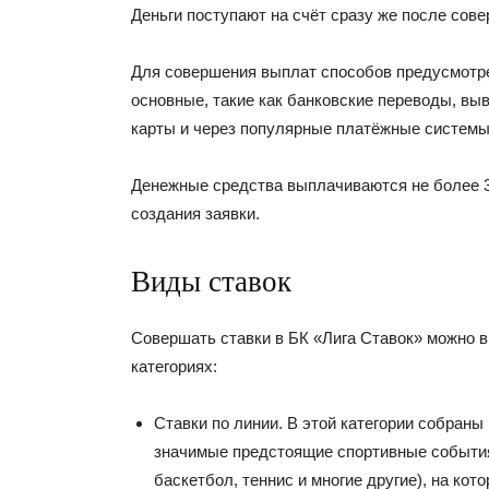
Деньги поступают на счёт сразу же после сов
Для совершения выплат способов предусмотр
основные, такие как банковские переводы, вы
карты и через популярные платёжные системы
Денежные средства выплачиваются не более 3
создания заявки.
Виды ставок
Совершать ставки в БК «Лига Ставок» можно 
категориях:
Ставки по линии. В этой категории собраны
значимые предстоящие спортивные события
баскетбол, теннис и многие другие), на кот