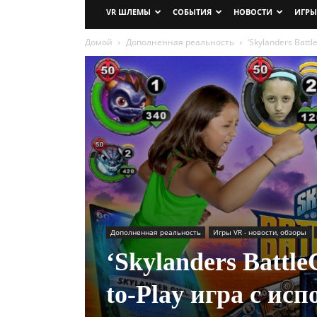
VR ШЛЕМЫ
СОБЫТИЯ
НОВОСТИ
ИГРЫ
Домой
Дополненная реальность
‘Skylanders Batt
Дополненная реальность
Игры VR - новости, обзоры
‘Skylanders Battl
to-Play игра с ис