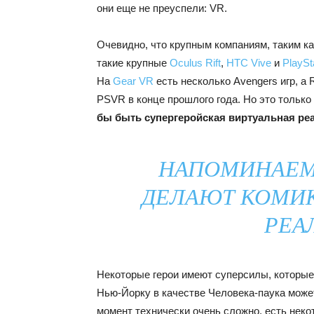
они еще не преуспели: VR.
Очевидно, что крупным компаниям, таким ка
такие крупные
Oculus Rift
,
HTC Vive
и
PlaySt
На
Gear VR
есть несколько Avengers игр, 
PSVR в конце прошлого года. Но это только
бы быть супергеройская виртуальная ре
НАПОМИНАЕМ,
ДЕЛАЮТ КОМИК
РЕА
Некоторые герои имеют суперсилы, которые 
Нью-Йорку в качестве Человека-паука может
момент технически очень сложно, есть неко