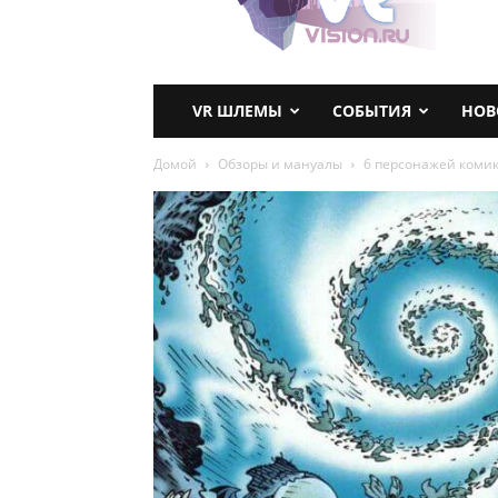
VR ШЛЕМЫ
СОБЫТИЯ
НОВ
Домой
Обзоры и мануалы
6 персонажей комик