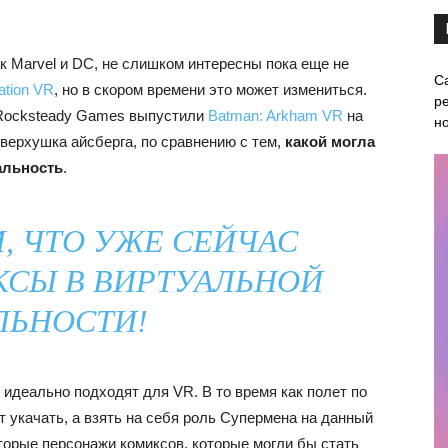
к Marvel и DC, не слишком интересны пока еще не
С
ation VR
, но в скором времени это может измениться.
ре
а Rocksteady Games выпустили
Batman: Arkham VR
на
н
 верхушка айсберга, по сравнению с тем,
какой могла
альность
.
 ЧТО УЖЕ СЕЙЧАС
СЫ В ВИРТУАЛЬНОЙ
ЛЬНОСТИ
!
идеально подходят для VR. В то время как полет по
 укачать, а взять на себя роль Супермена на данный
торые персонажи комиксов, которые могли бы стать