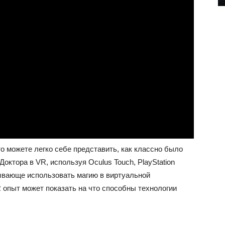
о можете легко себе представить, как классно было
октора в VR, используя Oculus Touch, PlayStation
ывающе использовать магию в виртуальной
R опыт может показать на что способны технологии