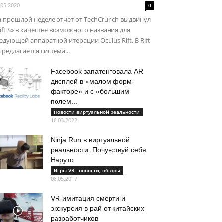
.05.2020
0
 прошлой неделе отчет от TechCrunch выдвинул
ift S» в качестве возможного названия для
едующей аппаратной итерации Oculus Rift. В Rift
предлагается система...
Facebook запатентовала AR
дисплей в «малом форм-
факторе» и с «большим
полем...
Новости виртуальной реальности
10.03.2022
Ninja Run в виртуальной
реальности. Почувствуй себя
Наруто
Игры VR - новости, обзоры
08.05.2017
VR-имитация смерти и
экскурсия в рай от китайских
разработчиков