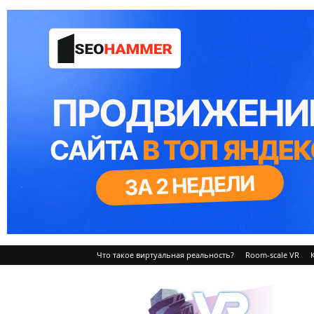
Что такое виртуальная реальность?
Room-scale VR
VRvision.ru