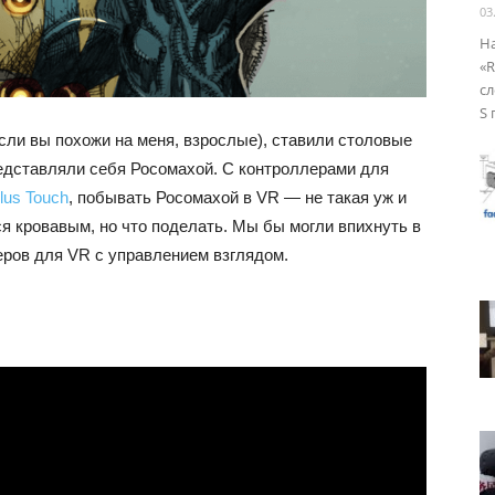
03
На
«R
сл
S 
если вы похожи на меня, взрослые), ставили столовые
едставляли себя Росомахой. С контроллерами для
lus Touch
, побывать Росомахой в VR — не такая уж и
я кровавым, но что поделать. Мы бы могли впихнуть в
теров для VR с управлением взглядом.