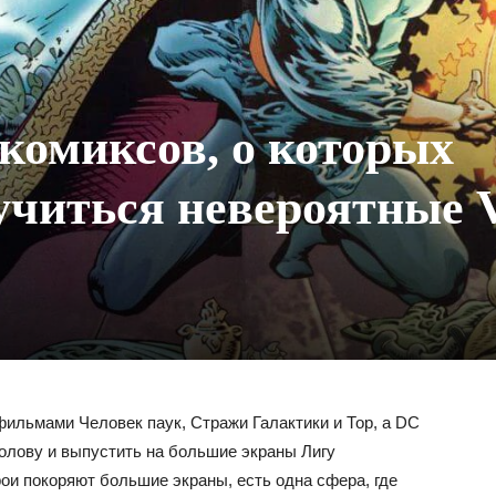
 комиксов, о которых
учиться невероятные
 фильмами Человек паук, Стражи Галактики и Тор, а DC
 голову и выпустить на большие экраны Лигу
рои покоряют большие экраны, есть одна сфера, где