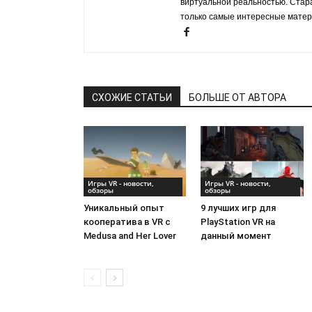
виртуальной реальностью. Стар
только самые интересные матер
СХОЖИЕ СТАТЬИ
БОЛЬШЕ ОТ АВТОРА
Игры VR - новости,
Игры VR - новости,
обзоры
обзоры
Уникальный опыт
9 лучших игр для
кооператива в VR с
PlayStation VR на
Medusa and Her Lover
данный момент