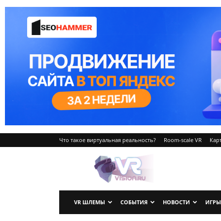
Что такое виртуальная реальность?
Room-scale VR
Карт
VRvision.ru
VR ШЛЕМЫ
СОБЫТИЯ
НОВОСТИ
ИГРЫ