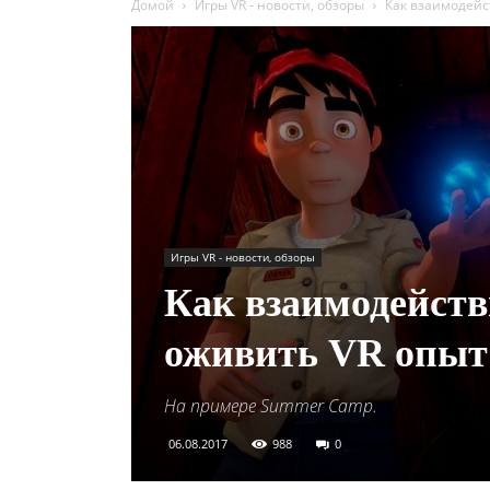
Домой
Игры VR - новости, обзоры
Как взаимодейс
Игры VR - новости, обзоры
Как взаимодейств
оживить VR опыт
На примере Summer Camp.
06.08.2017
988
0