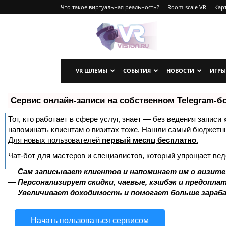
Что такое виртуальная реальность?
Room-scale VR
Карт
VRvision.ru
VR ШЛЕМЫ
СОБЫТИЯ
НОВОСТИ
ИГРЫ
Сервис онлайн-записи на собственном Telegram-б
Тот, кто работает в сфере услуг, знает — без ведения записи 
напоминать клиентам о визитах тоже. Нашли самый бюджетн
Для новых пользователей
первый месяц бесплатно
.
Чат-бот для мастеров и специалистов, который упрощает вед
—
Сам записывает клиентов и напоминает им о визите
—
Персонализирует скидки, чаевые, кэшбэк и предопла
—
Увеличивает доходимость и помогает больше зара
Начать пользоваться сервисом