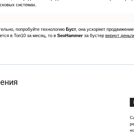
исковых системах.
ятельно, попробуйте технологию
Буст
, она ускоряет продвижение
ется в Топ10 за месяц, то в
SeoHammer
за бустер
вернут деньги
жения
С
ре
н