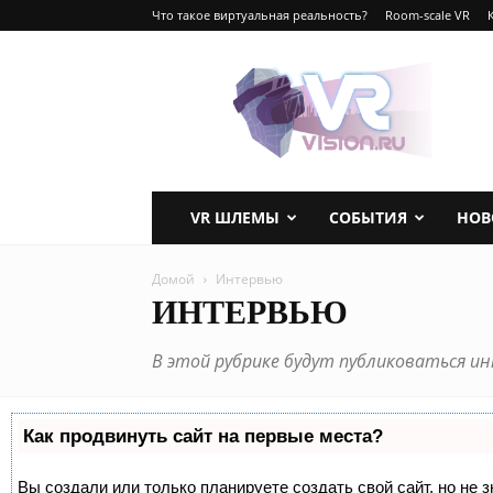
Что такое виртуальная реальность?
Room-scale VR
VRvision.ru
VR ШЛЕМЫ
СОБЫТИЯ
НОВ
Домой
Интервью
ИНТЕРВЬЮ
В этой рубрике будут публиковаться ин
Как продвинуть сайт на первые места?
Вы создали или только планируете создать свой сайт, но не 