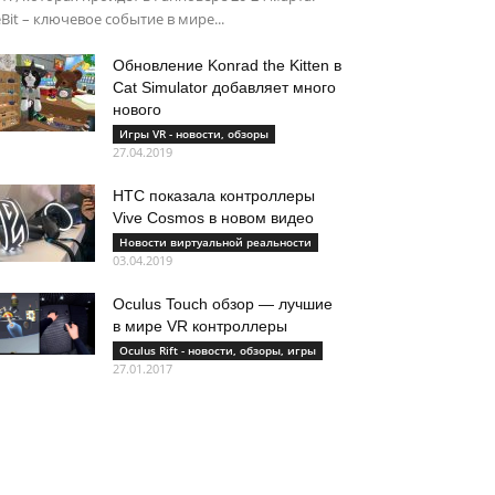
Bit – ключевое событие в мире...
Обновление Konrad the Kitten в
Cat Simulator добавляет много
нового
Игры VR - новости, обзоры
27.04.2019
HTC показала контроллеры
Vive Cosmos в новом видео
Новости виртуальной реальности
03.04.2019
Oculus Touch обзор — лучшие
в мире VR контроллеры
Oculus Rift - новости, обзоры, игры
27.01.2017