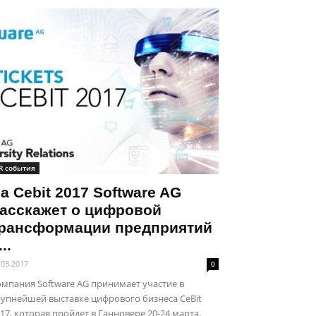
R события
а Cebit 2017 Software AG
асскажет о цифровой
рансформации предприятий
...
.03.2017
0
мпания Software AG принимает участие в
упнейшей выставке цифрового бизнеса CeBit
17, которая пройдет в Ганновере 20-24 марта.