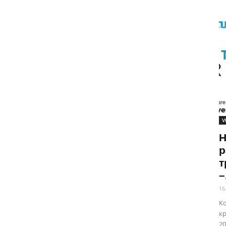
V
Н
р
т
–
16
Ко
кр
20