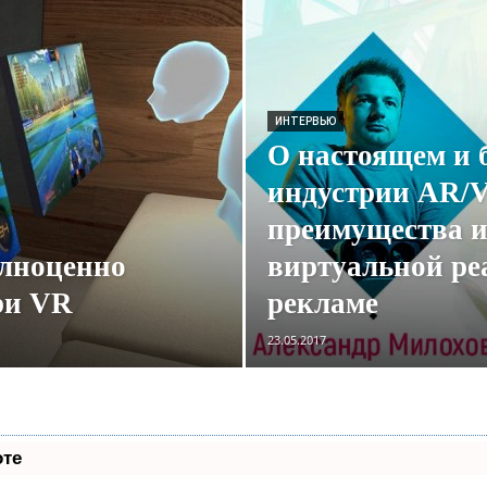
ИНТЕРВЬЮ
О настоящем и 
индустрии AR/V
преимущества и
олноценно
виртуальной ре
ри VR
рекламе
23.05.2017
оте