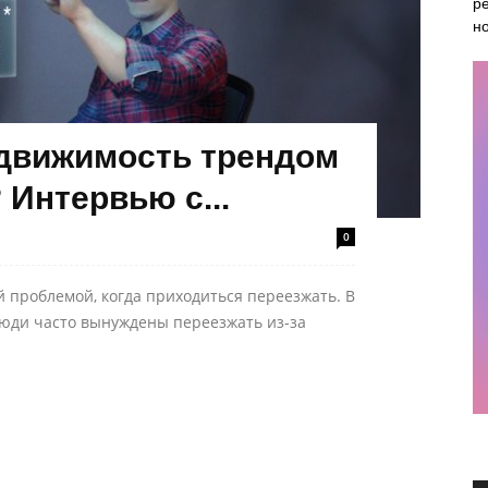
ре
н
едвижимость трендом
Интервью с...
0
 проблемой, когда приходиться переезжать. В
юди часто вынуждены переезжать из-за