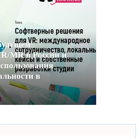
будущем
R/MR в России и
спользования
альности в