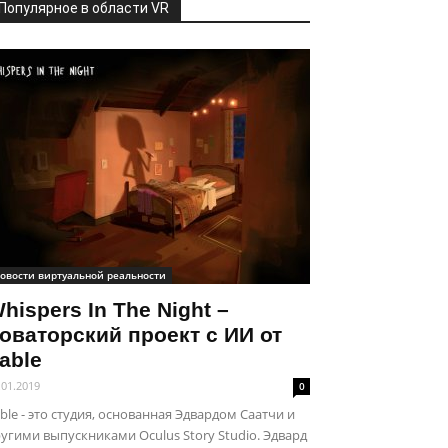
Популярное в области VR
овости виртуальной реальности
hispers In The Night –
оваторский проект с ИИ от
able
.01.2019
0
ble - это студия, основанная Эдвардом Саатчи и
угими выпускниками Oculus Story Studio. Эдвард