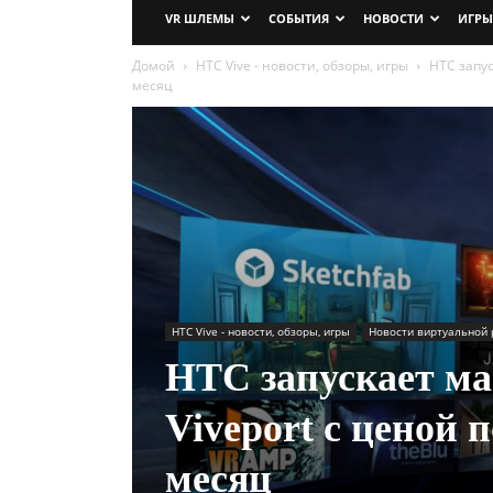
VR ШЛЕМЫ
СОБЫТИЯ
НОВОСТИ
ИГРЫ
Домой
HTC Vive - новости, обзоры, игры
HTC запус
месяц
HTC Vive - новости, обзоры, игры
Новости виртуальной 
HTC запускает м
Viveport с ценой 
месяц