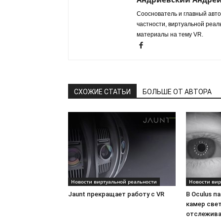
Сооснователь и главный авто
частности, виртуальной реал
материалы на тему VR.
СХОЖИЕ СТАТЬИ
БОЛЬШЕ ОТ АВТОРА
Новости виртуальной реальности
Новости вир
Jaunt прекращает работу с VR
В Oculus п
камер све
отслежива