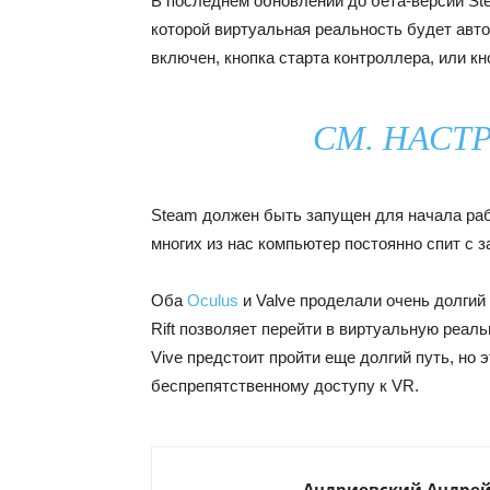
В последнем обновлении до бета-версии St
которой виртуальная реальность будет авто
включен, кнопка старта контроллера, или кн
СМ. НАСТ
Steam должен быть запущен для начала раб
многих из нас компьютер постоянно спит с
Оба
Oculus
и Valve проделали очень долгий
Rift позволяет перейти в виртуальную реаль
Vive предстоит пройти еще долгий путь, но
беспрепятственному доступу к VR.
Андриевский Андре