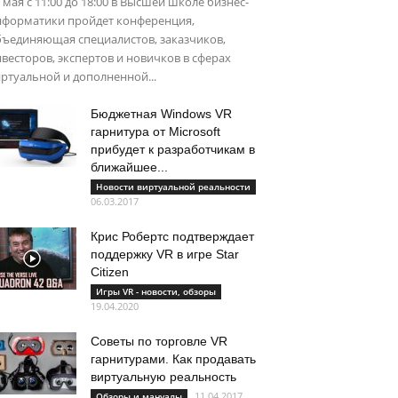
 мая с 11:00 до 18:00 в Высшей школе бизнес-
нформатики пройдет конференция,
бъединяющая специалистов, заказчиков,
весторов, экспертов и новичков в сферах
ртуальной и дополненной...
Бюджетная Windows VR
гарнитура от Microsoft
прибудет к разработчикам в
ближайшее...
Новости виртуальной реальности
06.03.2017
Крис Робертс подтверждает
поддержку VR в игре Star
Citizen
Игры VR - новости, обзоры
19.04.2020
Советы по торговле VR
гарнитурами. Как продавать
виртуальную реальность
11.04.2017
Обзоры и мануалы