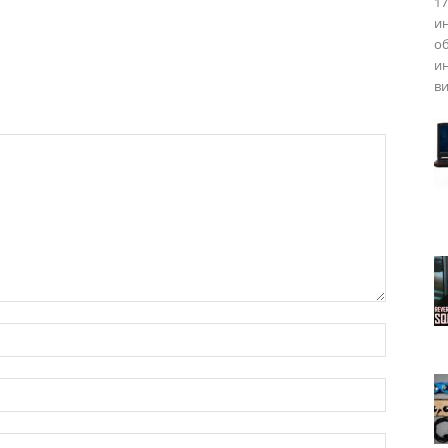
17
и
о
ин
ви