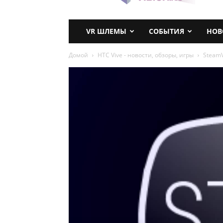
VR ШЛЕМЫ
СОБЫТИЯ
НОВ
Домой
HTC Vive - новости, обзоры, игры
SteamV