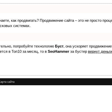
знаете, как продвигать? Продвижение сайта – это не просто про
исковых системах.
ятельно, попробуйте технологию
Буст
, она ускоряет продвижение
ется в Топ10 за месяц, то в
SeoHammer
за бустер
вернут деньги
Карта сайта