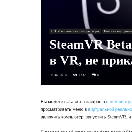
HTC Vive - новости, обзоры, игры
Новости виртуаль
SteamVR Beta
в VR, не при
10.07.2016
1337
0
Вы можете вставить телефон в
шлем виртуа
просматривать меню в
виртуальной реально
включить компьютер, запустить SteamVR, и 