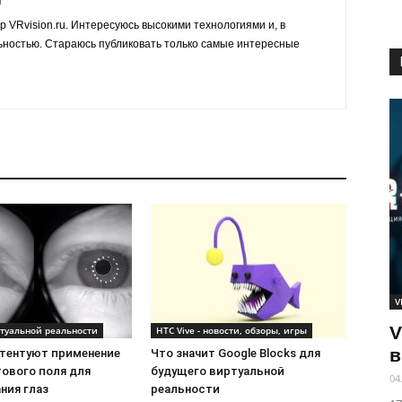
р VRvision.ru. Интересуюсь высокими технологиями и, в
ьностью. Стараюсь публиковать только самые интересные
V
V
туальной реальности
HTC Vive - новости, обзоры, игры
в
атентуют применение
Что значит Google Blocks для
тового поля для
будущего виртуальной
04
ния глаз
реальности