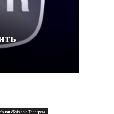
ить
Канал VRvision в Телеграм