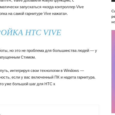
eamVR, Valve добавили новую функцию, с
матически запускаться «когда контроллер Vive
С
опка на самой гарнитуре Vive нажата».
ре
н
РОЙКА HTC VIVE
оты, но это не проблема для большинства людей — у
 запущенным Стимом.
 путь, интегрируя свои технологии в Windows —
ность, если у вас включенный ПК и надета гарнитура.
 это уже большой шаг для HTC к
й