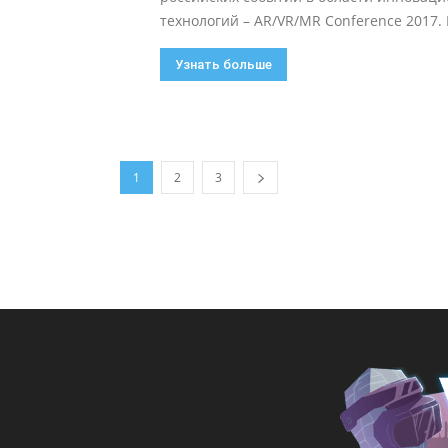
технологий – AR/VR/MR Conference 2017. В
Узнать больше
1
2
3