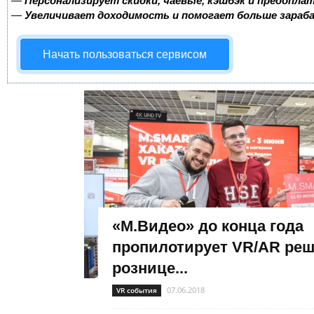
—
Персонализирует скидки, чаевые, кэшбэк и предопла
—
Увеличивает доходимость и помогает больше зара
Начать пользоваться сервисом
«М.Видео» до конца года
пропилотирует VR/AR реш
рознице...
07.06.2018
VR события