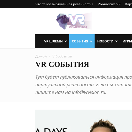
Что такое виртуальная реальность?
Room-scale VR
Карт
VRvision.ru
VR ШЛЕМЫ
СОБЫТИЯ
НОВОСТИ
ИГРЫ
Домой
VR события
VR СОБЫТИЯ
Тут будет публиковаться информация про
виртуальной реальности. Если вы хотите
пишите нам на info@vrvision.ru.