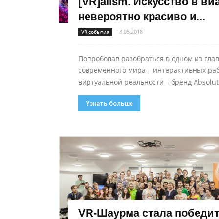
[VR]alism. Искусство в ви
невероятно красиво и...
18.05.2018
VR события
Попробовав разобраться в одном из гла
современного мира – интерактивных раб
виртуальной реальности – бренд Absolut 
Узнать больше
VR-Шаурма стала победи